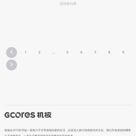
还没有内容
1
2
...
5
6
7
8
9
机核从2010年开始一直致力于分享游戏玩家的生活，以及深入探讨游戏相关的文化。我们开发原创的播客
以及视频节目，一直在不断寻找民间高质量的内容创作者。