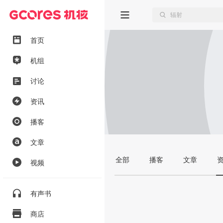
首页
机组
讨论
资讯
播客
文章
全部
播客
文章
视频
有声书
商店