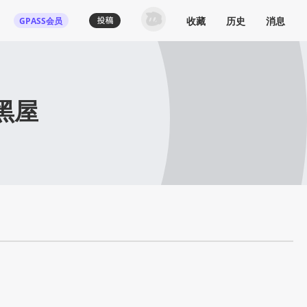
收藏
历史
消息
GPASS会员
登录机核你可以：
下载收藏播客节目
多端历史播放同步
黑屋
发布内容动态/评论
关注喜欢的创作者
登录 / 注册