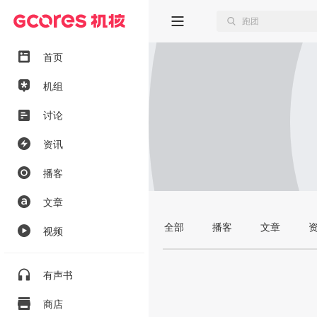
首页
机组
讨论
资讯
播客
文章
全部
播客
文章
视频
有声书
商店