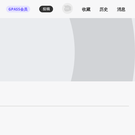
收藏
历史
消息
GPASS会员