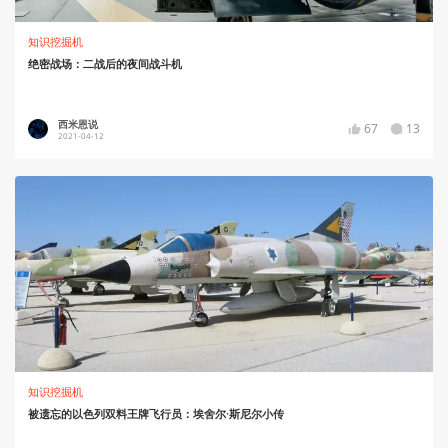
知识挖掘机
绝密战场：二战后的夜间战斗机
西米恩说
67
13
2021-04-12
知识挖掘机
被遗忘的以色列双料王牌飞行员：埃舍尔·斯尼尔小传