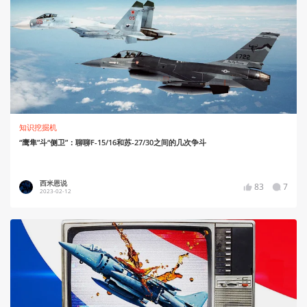
知识挖掘机
“鹰隼”斗“侧卫”：聊聊F-15/16和苏-27/30之间的几次争斗
西米恩说
83
7
2023-02-12