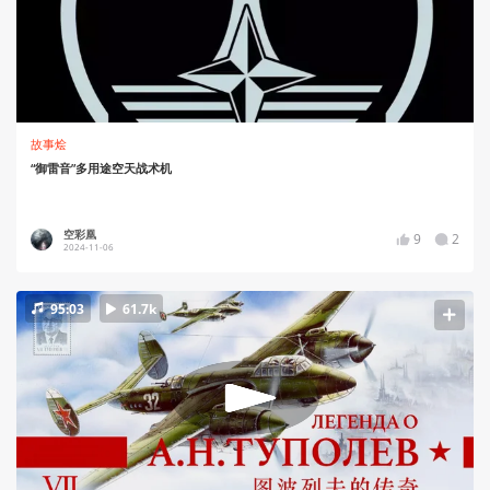
故事烩
“御雷音”多用途空天战术机
空彩凰
9
2
2024-11-06
95:03
61.7k