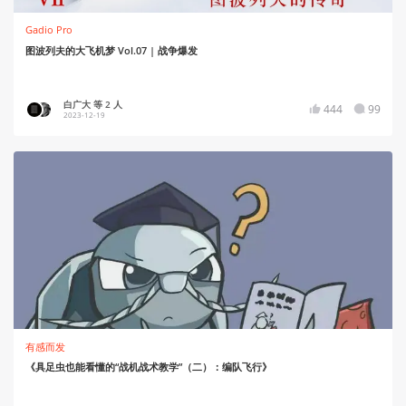
Gadio Pro
图波列夫的大飞机梦 Vol.07 | 战争爆发
白广大 等 2 人
444
99
2023-12-19
有感而发
《具足虫也能看懂的“战机战术教学”（二）：编队飞行》