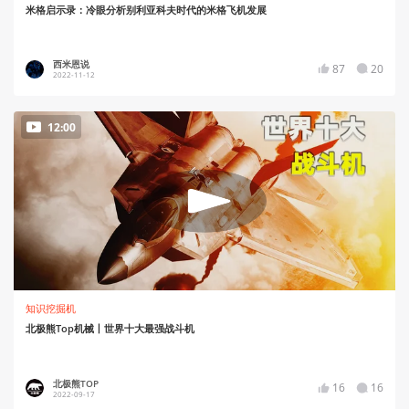
米格启示录：冷眼分析别利亚科夫时代的米格飞机发展
西米恩说
87
20
2022-11-12
12:00
知识挖掘机
北极熊Top机械丨世界十大最强战斗机
北极熊TOP
16
16
2022-09-17