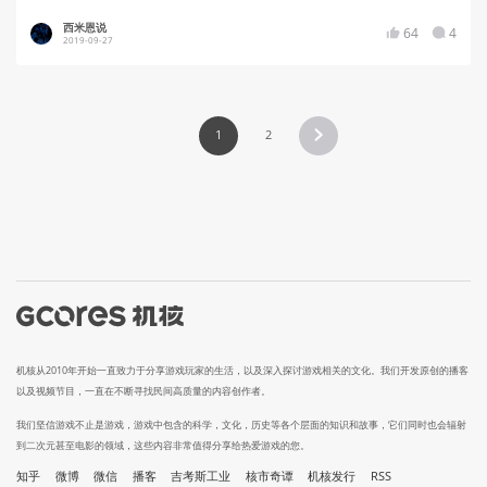
西米恩说
64
4
2019-09-27
1
2
机核从2010年开始一直致力于分享游戏玩家的生活，以及深入探讨游戏相关的文化。我们开发原创的播客
以及视频节目，一直在不断寻找民间高质量的内容创作者。
我们坚信游戏不止是游戏，游戏中包含的科学，文化，历史等各个层面的知识和故事，它们同时也会辐射
到二次元甚至电影的领域，这些内容非常值得分享给热爱游戏的您。
知乎
微博
微信
播客
吉考斯工业
核市奇谭
机核发行
RSS