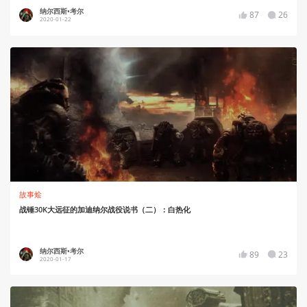
纳尔西斯•考尔
87
26
2020-01-22
故事烩
战锤30K大远征的加迪纳尔战役说书（二）：白热化
纳尔西斯•考尔
89
23
2020-01-17