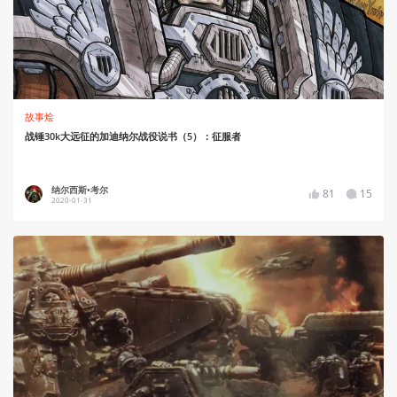
故事烩
战锤30k大远征的加迪纳尔战役说书（5）：征服者
纳尔西斯•考尔
81
15
2020-01-31