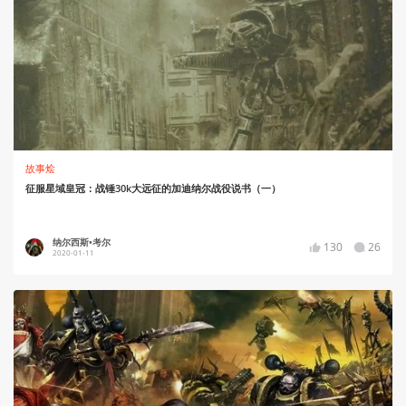
故事烩
征服星域皇冠：战锤30k大远征的加迪纳尔战役说书（一）
纳尔西斯•考尔
130
26
2020-01-11