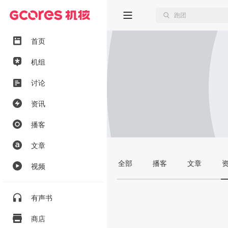
首页
机组
讨论
资讯
播客
文章
全部
播客
文章
视频
有声书
商店