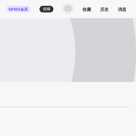
收藏
历史
消息
GPASS会员