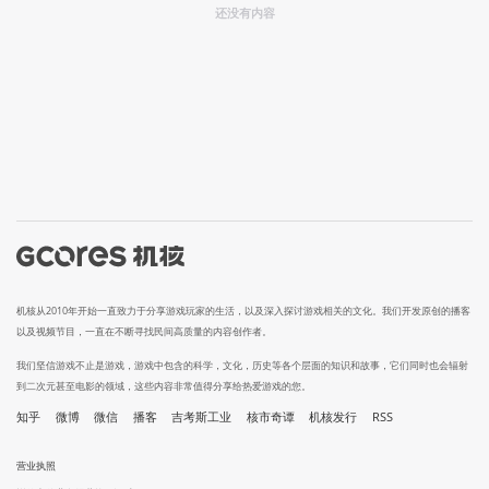
还没有内容
机核从2010年开始一直致力于分享游戏玩家的生活，以及深入探讨游戏相关的文化。我们开发原创的播客
以及视频节目，一直在不断寻找民间高质量的内容创作者。
我们坚信游戏不止是游戏，游戏中包含的科学，文化，历史等各个层面的知识和故事，它们同时也会辐射
到二次元甚至电影的领域，这些内容非常值得分享给热爱游戏的您。
知乎
微博
微信
播客
吉考斯工业
核市奇谭
机核发行
RSS
营业执照