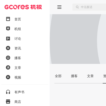
首页
机组
讨论
资讯
播客
文章
全部
播客
文章
视频
有声书
商店