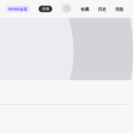
收藏
历史
消息
GPASS会员