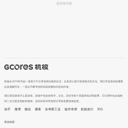
还没有内容
机核从2010年开始一直致力于分享游戏玩家的生活，以及深入探讨游戏相关的文化。我们开发原创的播客
以及视频节目，一直在不断寻找民间高质量的内容创作者。
我们坚信游戏不止是游戏，游戏中包含的科学，文化，历史等各个层面的知识和故事，它们同时也会辐射
到二次元甚至电影的领域，这些内容非常值得分享给热爱游戏的您。
知乎
微博
微信
播客
吉考斯工业
核市奇谭
机核发行
RSS
营业执照