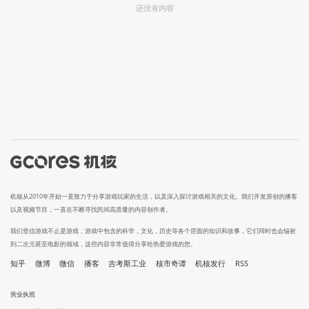
还没有内容
机核从2010年开始一直致力于分享游戏玩家的生活，以及深入探讨游戏相关的文化。我们开发原创的播客
以及视频节目，一直在不断寻找民间高质量的内容创作者。
我们坚信游戏不止是游戏，游戏中包含的科学，文化，历史等各个层面的知识和故事，它们同时也会辐射
到二次元甚至电影的领域，这些内容非常值得分享给热爱游戏的您。
知乎
微博
微信
播客
吉考斯工业
核市奇谭
机核发行
RSS
营业执照