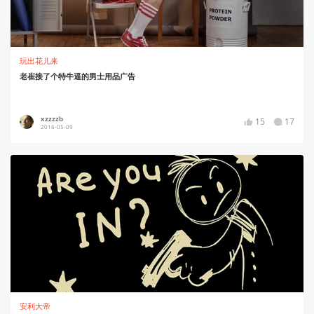
玩出花儿来
老崔接了个特牛逼的男士用品广告
xzzzzb
15
17
2016-05-09
安利大帝