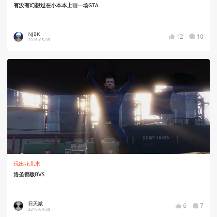
有没有幻想过在小本本上画一场GTA
NJBK
12
10
2016-05-05
玩出花儿来
洛圣都版BVS
日天嗷
6
7
2016-04-30