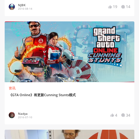
NJBK
19
14
2016-08-14
资讯
《GTA Online》将更新Cunning Stunts模式
Nadya
4
34
2016-07-10