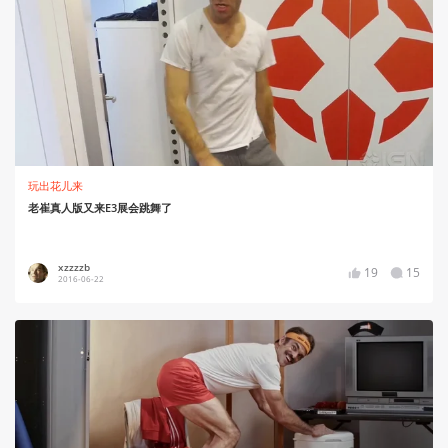
玩出花儿来
老崔真人版又来E3展会跳舞了
xzzzzb
19
15
2016-06-22