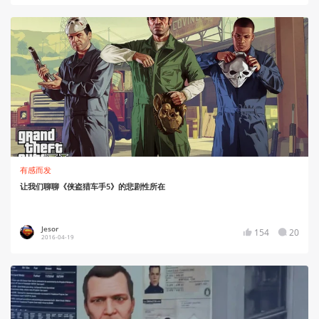
有感而发
让我们聊聊《侠盗猎车手5》的悲剧性所在
Jesor
154
20
2016-04-19