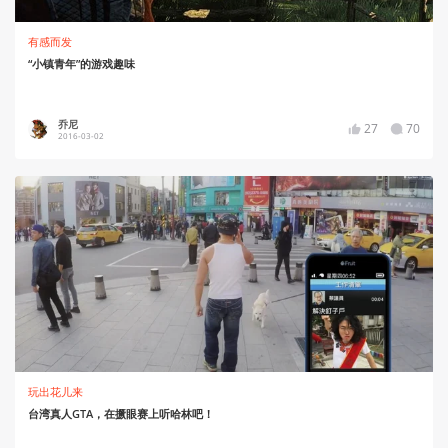
有感而发
“小镇青年”的游戏趣味
乔尼
27
70
2016-03-02
玩出花儿来
台湾真人GTA，在撅眼赛上听哈林吧！