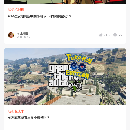
知识挖掘机
GTA圣安地列斯中的小细节，你都知道多少？
msk福贵
218
56
2016-09-05
玩出花儿来
你想在洛圣都里捉小精灵吗？