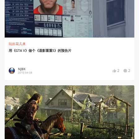
玩出花儿来
用《GTA V》做个《谍影重重5》的预告片
NJBK
2
2
2016-04-08