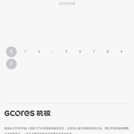
还没有内容
1
2
...
5
6
7
8
9
机核从2010年开始一直致力于分享游戏玩家的生活，以及深入探讨游戏相关的文化。我们开发原创的播客
以及视频节目，一直在不断寻找民间高质量的内容创作者。