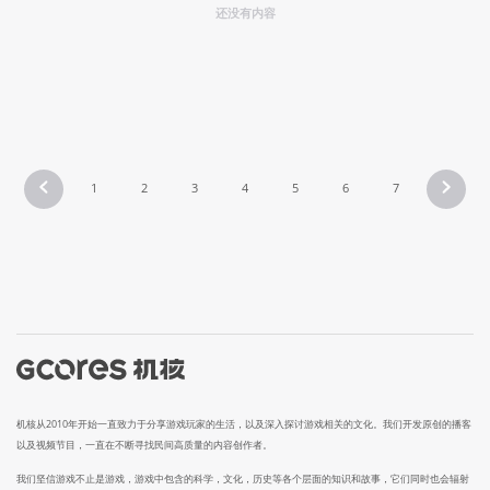
还没有内容
1
2
3
4
5
6
7
机核从2010年开始一直致力于分享游戏玩家的生活，以及深入探讨游戏相关的文化。我们开发原创的播客
以及视频节目，一直在不断寻找民间高质量的内容创作者。
我们坚信游戏不止是游戏，游戏中包含的科学，文化，历史等各个层面的知识和故事，它们同时也会辐射