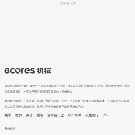
还没有内容
机核从2010年开始一直致力于分享游戏玩家的生活，以及深入探讨游戏相关的文化。我们开发原创的播客
以及视频节目，一直在不断寻找民间高质量的内容创作者。
我们坚信游戏不止是游戏，游戏中包含的科学，文化，历史等各个层面的知识和故事，它们同时也会辐射
到二次元甚至电影的领域，这些内容非常值得分享给热爱游戏的您。
知乎
微博
微信
播客
吉考斯工业
核市奇谭
机核发行
RSS
营业执照