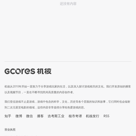
还没有内容
机核从2010年开始一直致力于分享游戏玩家的生活，以及深入探讨游戏相关的文化。我们开发原创的播客
以及视频节目，一直在不断寻找民间高质量的内容创作者。
我们坚信游戏不止是游戏，游戏中包含的科学，文化，历史等各个层面的知识和故事，它们同时也会辐射
到二次元甚至电影的领域，这些内容非常值得分享给热爱游戏的您。
知乎
微博
微信
播客
吉考斯工业
核市奇谭
机核发行
RSS
营业执照