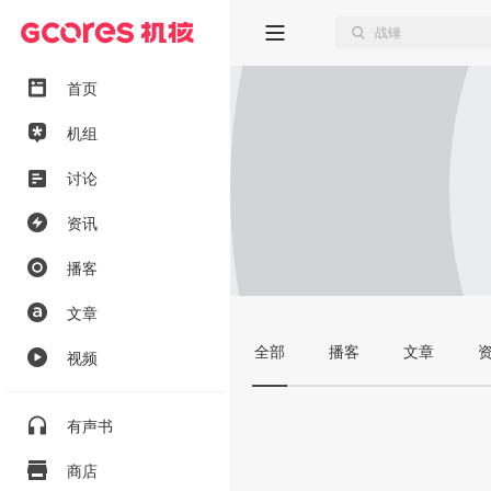
首页
机组
讨论
资讯
播客
文章
全部
播客
文章
视频
有声书
商店