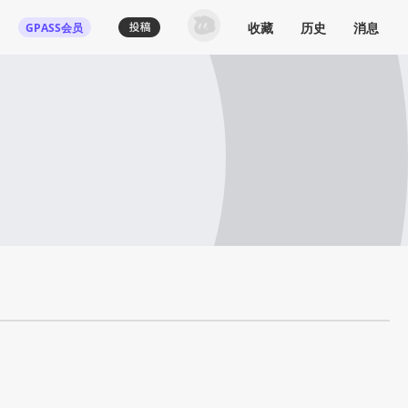
收藏
历史
消息
GPASS会员