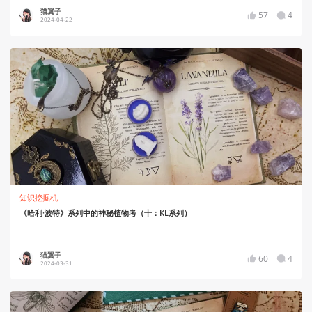
猫翼子
57
4
2024-04-22
知识挖掘机
《哈利·波特》系列中的神秘植物考（十：KL系列）
猫翼子
60
4
2024-03-31