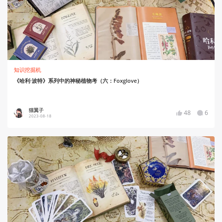
知识挖掘机
《哈利·波特》系列中的神秘植物考（六：Foxglove）
猫翼子
48
6
2023-08-18