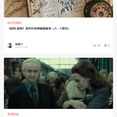
知识挖掘机
《哈利·波特》系列中的神秘植物考（八：H系列）
猫翼子
54
3
2023-12-08
有感而发