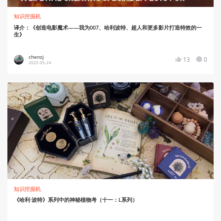
知识挖掘机
译介：《创造电影魔术——我为007、哈利波特、超人和更多影片打造特效的一
生》
chenzj
13
0
2025-05-24
知识挖掘机
《哈利·波特》系列中的神秘植物考（十一：L系列）