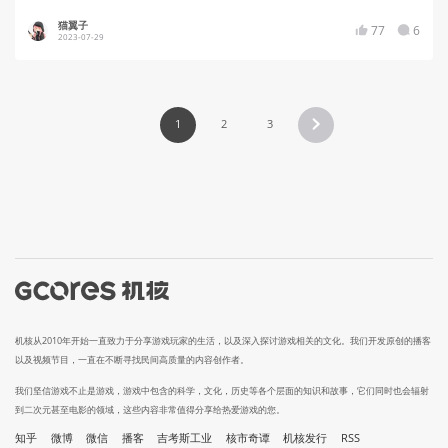
猫翼子
77
6
2023-07-29
1
2
3
机核从2010年开始一直致力于分享游戏玩家的生活，以及深入探讨游戏相关的文化。我们开发原创的播客
以及视频节目，一直在不断寻找民间高质量的内容创作者。
我们坚信游戏不止是游戏，游戏中包含的科学，文化，历史等各个层面的知识和故事，它们同时也会辐射
到二次元甚至电影的领域，这些内容非常值得分享给热爱游戏的您。
知乎
微博
微信
播客
吉考斯工业
核市奇谭
机核发行
RSS