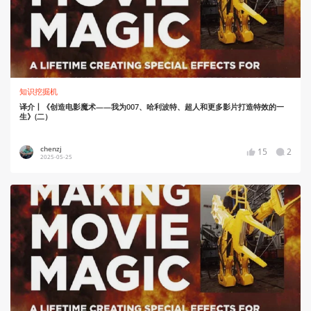
知识挖掘机
译介丨《创造电影魔术——我为007、哈利波特、超人和更多影片打造特效的一
生》(二）
chenzj
15
2
2025-05-25