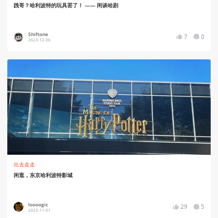
跩哥？哈利波特的玩具罢了！ —— 闲谈哈剧
Shiftone
7
0
2023-12-06
出去走走
闲逛，东京哈利波特影城
loooogic
29
5
2023-11-01