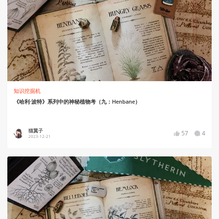
知识挖掘机
《哈利·波特》系列中的神秘植物考（九：Henbane）
猫翼子
57
4
2023-12-21