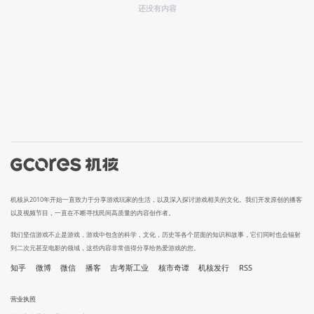
还没有内容
机核从2010年开始一直致力于分享游戏玩家的生活，以及深入探讨游戏相关的文化。我们开发原创的播客
以及视频节目，一直在不断寻找民间高质量的内容创作者。
我们坚信游戏不止是游戏，游戏中包含的科学，文化，历史等各个层面的知识和故事，它们同时也会辐射
到二次元甚至电影的领域，这些内容非常值得分享给热爱游戏的您。
知乎
微博
微信
播客
吉考斯工业
核市奇谭
机核发行
RSS
营业执照