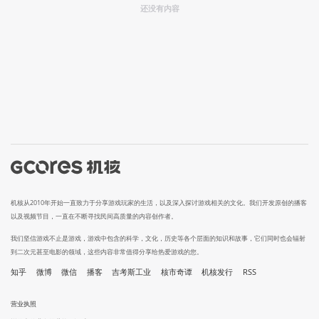
还没有内容
机核从2010年开始一直致力于分享游戏玩家的生活，以及深入探讨游戏相关的文化。我们开发原创的播客
以及视频节目，一直在不断寻找民间高质量的内容创作者。
我们坚信游戏不止是游戏，游戏中包含的科学，文化，历史等各个层面的知识和故事，它们同时也会辐射
到二次元甚至电影的领域，这些内容非常值得分享给热爱游戏的您。
知乎
微博
微信
播客
吉考斯工业
核市奇谭
机核发行
RSS
营业执照