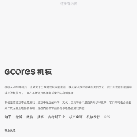
还没有内容
机核从2010年开始一直致力于分享游戏玩家的生活，以及深入探讨游戏相关的文化。我们开发原创的播客
以及视频节目，一直在不断寻找民间高质量的内容创作者。
我们坚信游戏不止是游戏，游戏中包含的科学，文化，历史等各个层面的知识和故事，它们同时也会辐射
到二次元甚至电影的领域，这些内容非常值得分享给热爱游戏的您。
知乎
微博
微信
播客
吉考斯工业
核市奇谭
机核发行
RSS
营业执照