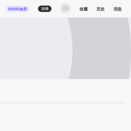
收藏
历史
消息
GPASS会员