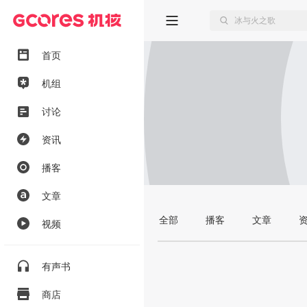
首页
机组
讨论
资讯
播客
文章
全部
播客
文章
视频
有声书
商店