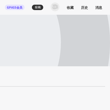
收藏
历史
消息
GPASS会员