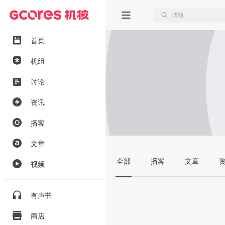
首页
机组
讨论
资讯
播客
文章
全部
播客
文章
视频
有声书
商店