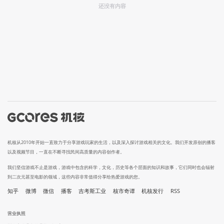
还没有内容
机核从2010年开始一直致力于分享游戏玩家的生活，以及深入探讨游戏相关的文化。我们开发原创的播客
以及视频节目，一直在不断寻找民间高质量的内容创作者。
我们坚信游戏不止是游戏，游戏中包含的科学，文化，历史等各个层面的知识和故事，它们同时也会辐射
到二次元甚至电影的领域，这些内容非常值得分享给热爱游戏的您。
知乎
微博
微信
播客
吉考斯工业
核市奇谭
机核发行
RSS
营业执照