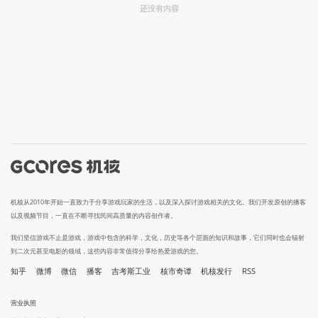
还没有内容
机核从2010年开始一直致力于分享游戏玩家的生活，以及深入探讨游戏相关的文化。我们开发原创的播客
以及视频节目，一直在不断寻找民间高质量的内容创作者。
我们坚信游戏不止是游戏，游戏中包含的科学，文化，历史等各个层面的知识和故事，它们同时也会辐射
到二次元甚至电影的领域，这些内容非常值得分享给热爱游戏的您。
知乎
微博
微信
播客
吉考斯工业
核市奇谭
机核发行
RSS
营业执照