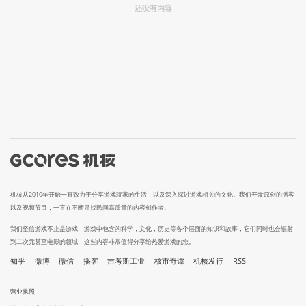
还没有内容
机核从2010年开始一直致力于分享游戏玩家的生活，以及深入探讨游戏相关的文化。我们开发原创的播客
以及视频节目，一直在不断寻找民间高质量的内容创作者。
我们坚信游戏不止是游戏，游戏中包含的科学，文化，历史等各个层面的知识和故事，它们同时也会辐射
到二次元甚至电影的领域，这些内容非常值得分享给热爱游戏的您。
知乎
微博
微信
播客
吉考斯工业
核市奇谭
机核发行
RSS
营业执照