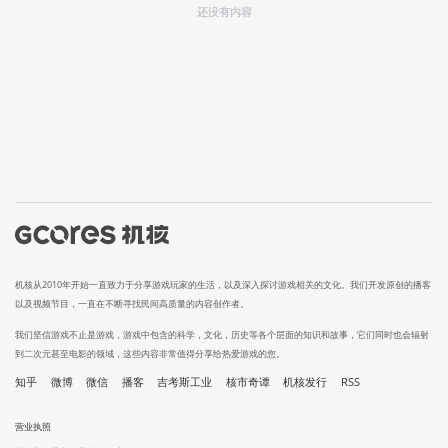
还没有内容
机核从2010年开始一直致力于分享游戏玩家的生活，以及深入探讨游戏相关的文化。我们开发原创的播客
以及视频节目，一直在不断寻找民间高质量的内容创作者。
我们坚信游戏不止是游戏，游戏中包含的科学，文化，历史等各个层面的知识和故事，它们同时也会辐射
到二次元甚至电影的领域，这些内容非常值得分享给热爱游戏的您。
知乎
微博
微信
播客
吉考斯工业
核市奇谭
机核发行
RSS
营业执照