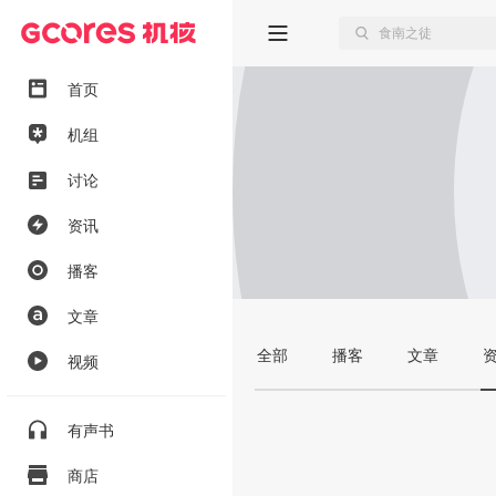
首页
机组
讨论
资讯
播客
文章
全部
播客
文章
视频
有声书
商店