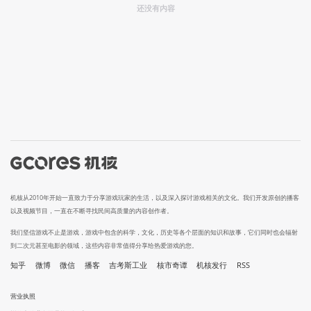
还没有内容
机核从2010年开始一直致力于分享游戏玩家的生活，以及深入探讨游戏相关的文化。我们开发原创的播客
以及视频节目，一直在不断寻找民间高质量的内容创作者。
我们坚信游戏不止是游戏，游戏中包含的科学，文化，历史等各个层面的知识和故事，它们同时也会辐射
到二次元甚至电影的领域，这些内容非常值得分享给热爱游戏的您。
知乎
微博
微信
播客
吉考斯工业
核市奇谭
机核发行
RSS
营业执照