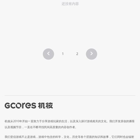
还没有内容
1
2
机核从2010年开始一直致力于分享游戏玩家的生活，以及深入探讨游戏相关的文化。我们开发原创的播客
以及视频节目，一直在不断寻找民间高质量的内容创作者。
我们坚信游戏不止是游戏，游戏中包含的科学，文化，历史等各个层面的知识和故事，它们同时也会辐射