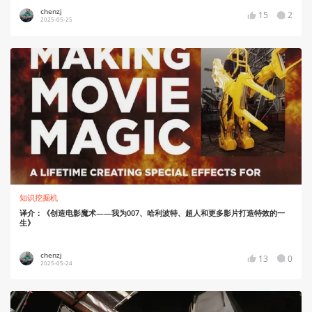
chenzj
15
2
2025-05-25
知识挖掘机
译介：《创造电影魔术——我为007、哈利波特、超人和更多影片打造特效的一
生》
chenzj
13
0
2025-05-24