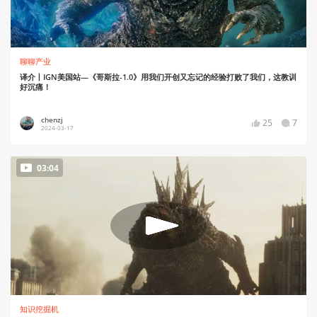
聊聊产业
译介丨IGN美国站—《哥斯拉-1.0》用我们开创又忘记的经验打败了我们，这教训
好沉痛！
chenzj
25
7
2024-03-17
03:04
知识挖掘机