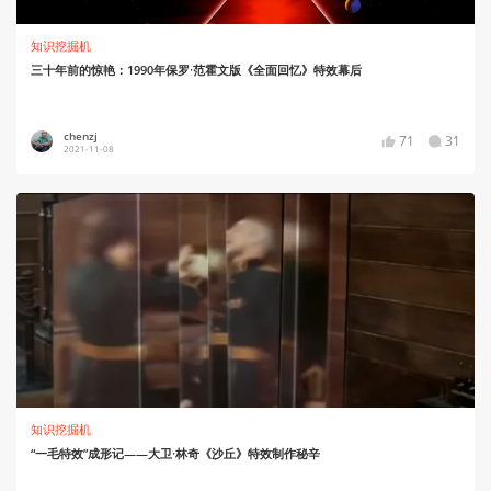
知识挖掘机
三十年前的惊艳：1990年保罗·范霍文版《全面回忆》特效幕后
chenzj
71
31
2021-11-08
知识挖掘机
“一毛特效”成形记——大卫·林奇《沙丘》特效制作秘辛