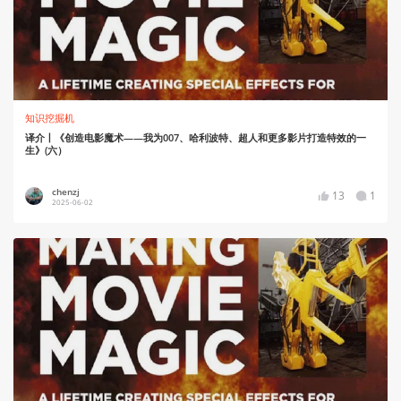
知识挖掘机
译介丨《创造电影魔术——我为007、哈利波特、超人和更多影片打造特效的一
生》(六）
chenzj
13
1
2025-06-02