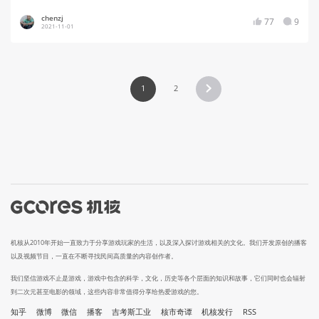
chenzj
77
9
2021-11-01
1
2
机核从2010年开始一直致力于分享游戏玩家的生活，以及深入探讨游戏相关的文化。我们开发原创的播客
以及视频节目，一直在不断寻找民间高质量的内容创作者。
我们坚信游戏不止是游戏，游戏中包含的科学，文化，历史等各个层面的知识和故事，它们同时也会辐射
到二次元甚至电影的领域，这些内容非常值得分享给热爱游戏的您。
知乎
微博
微信
播客
吉考斯工业
核市奇谭
机核发行
RSS