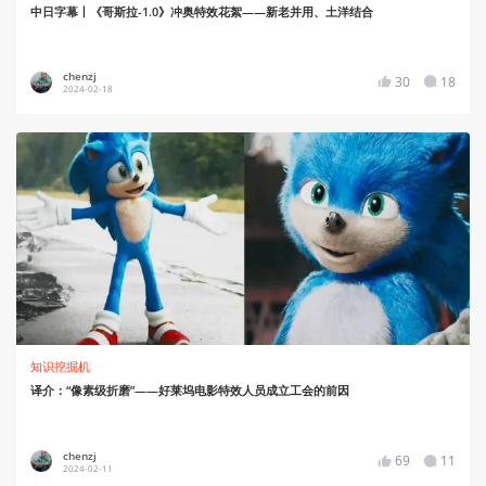
中日字幕丨《哥斯拉-1.0》冲奥特效花絮——新老并用、土洋结合
chenzj
30
18
2024-02-18
知识挖掘机
译介：“像素级折磨”——好莱坞电影特效人员成立工会的前因
chenzj
69
11
2024-02-11