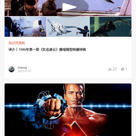
知识挖掘机
译介丨1986年第一部《壮志凌云》微缩模型特摄特辑
chenzj
27
1
2023-01-07