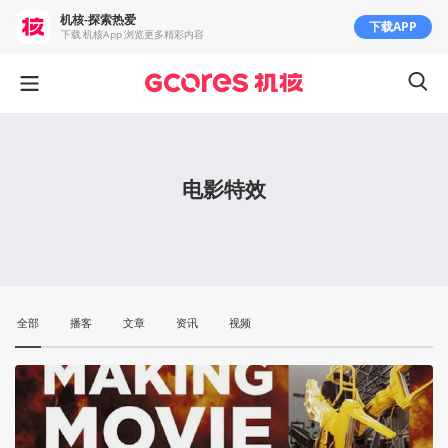
机核-探索热爱
下载APP
下载 机核App 浏览更多精彩内容
电影特效
全部
播客
文章
资讯
视频