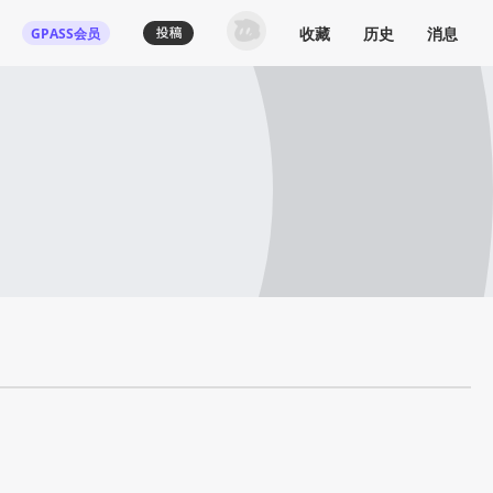
收藏
历史
消息
GPASS会员