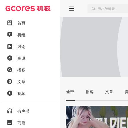
首页
机组
讨论
资讯
播客
文章
全部
播客
文章
视频
有声书
商店