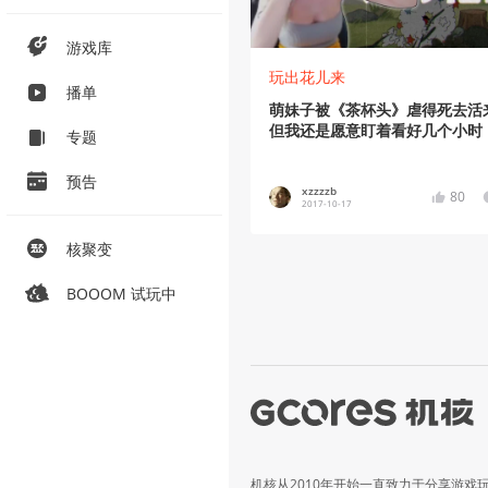
游戏库
玩出花儿来
播单
萌妹子被《茶杯头》虐得死去活
但我还是愿意盯着看好几个小时
专题
预告
xzzzzb
80
2017-10-17
核聚变
BOOOM 试玩中
机核从2010年开始一直致力于分享游戏