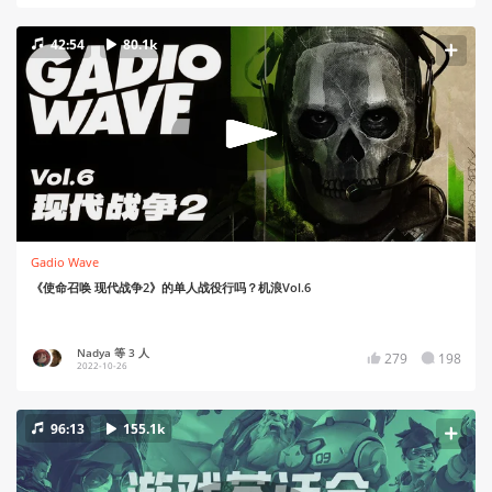
42:54
80.1k
Gadio Wave
《使命召唤 现代战争2》的单人战役行吗？机浪Vol.6
Nadya 等 3 人
279
198
2022-10-26
96:13
155.1k