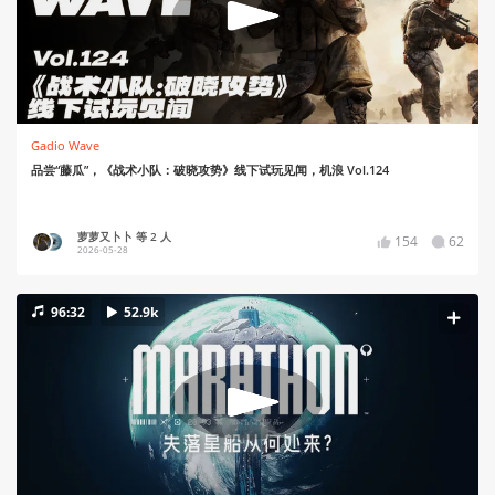
Gadio Wave
品尝“藤瓜”，《战术小队：破晓攻势》线下试玩见闻，机浪 Vol.124
萝萝又卜卜 等 2 人
154
62
2026-05-28
96:32
52.9k