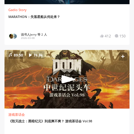
Gadio Story
MARATHON：失落星船从何处来？
说书人Jerry 等 2 人
412
150
2026-03-08
89:50
74.9k
游戏茶话会
《毁灭战士：黑暗纪元》到底爽不爽？ 游戏茶话会 Vol.98