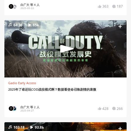
白广大 等 4 人
363
187
2025-05-22
64:30
65k
Gadio Early Access
2025年了谁还玩COD战役模式啊？数据看使命召唤剧情的衰微
白广大 等 2 人
428
266
2025-04-27
103:18
93.8k