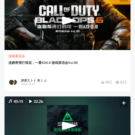
游戏茶话会
连跑带滑打得花，一看KD0.8 游戏茶话会Vol.80
萝萝又卜卜 等 5 人
902
625
2024-10-31
85:15
22.2k