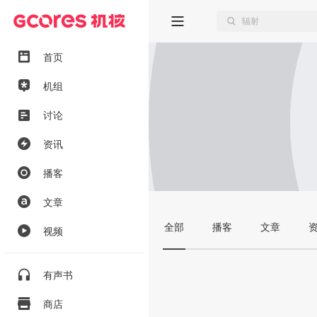
首页
机组
讨论
资讯
播客
文章
全部
播客
文章
视频
有声书
商店