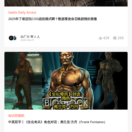
Gadio Early Access
2025年了谁还玩COD战役模式啊？数据看使命召唤剧情的衰微
白广大 等 2 人
428
266
2025-04-27
知识挖掘机
中英双字丨《生化奇兵》角色对话：弗兰克·方丹（Frank Fontaine）