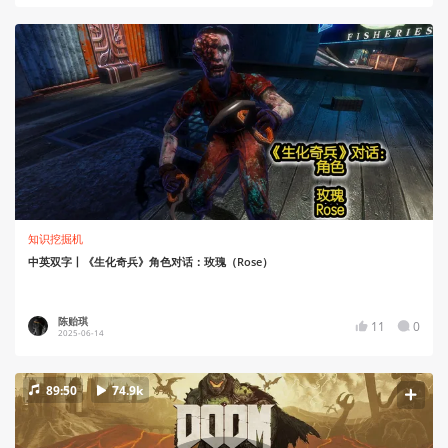
知识挖掘机
中英双字丨《生化奇兵》角色对话：玫瑰（Rose）
陈贻琪
11
0
2025-06-14
89:50
74.9k