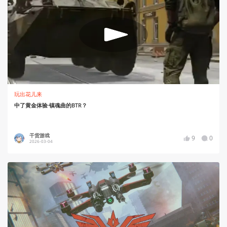
玩出花儿来
中了黄金体验·镇魂曲的BTR？
干货游戏
9
0
2026-03-04