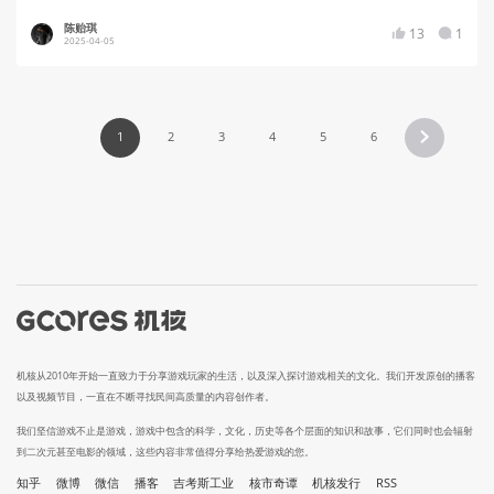
陈贻琪
13
1
2025-04-05
1
2
3
4
5
6
机核从2010年开始一直致力于分享游戏玩家的生活，以及深入探讨游戏相关的文化。我们开发原创的播客
以及视频节目，一直在不断寻找民间高质量的内容创作者。
我们坚信游戏不止是游戏，游戏中包含的科学，文化，历史等各个层面的知识和故事，它们同时也会辐射
到二次元甚至电影的领域，这些内容非常值得分享给热爱游戏的您。
知乎
微博
微信
播客
吉考斯工业
核市奇谭
机核发行
RSS