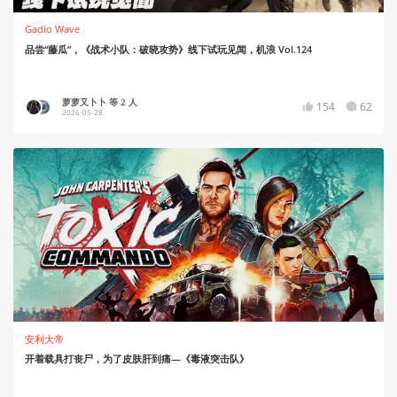
Gadio Wave
品尝“藤瓜”，《战术小队：破晓攻势》线下试玩见闻，机浪 Vol.124
萝萝又卜卜 等 2 人
154
62
2026-05-28
安利大帝
开着载具打丧尸，为了皮肤肝到痛—《毒液突击队》