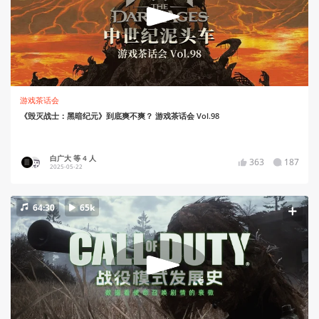
游戏茶话会
《毁灭战士：黑暗纪元》到底爽不爽？ 游戏茶话会 Vol.98
白广大 等 4 人
363
187
2025-05-22
64:30
65k