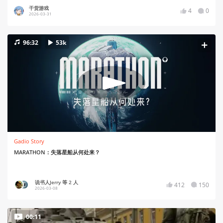
干货游戏
4
0
2026-03-31
96:32
53k
Gadio Story
MARATHON：失落星船从何处来？
说书人Jerry 等 2 人
412
150
2026-03-08
00:11