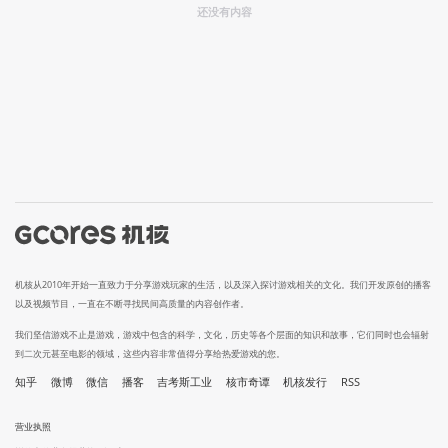
还没有内容
机核从2010年开始一直致力于分享游戏玩家的生活，以及深入探讨游戏相关的文化。我们开发原创的播客
以及视频节目，一直在不断寻找民间高质量的内容创作者。
我们坚信游戏不止是游戏，游戏中包含的科学，文化，历史等各个层面的知识和故事，它们同时也会辐射
到二次元甚至电影的领域，这些内容非常值得分享给热爱游戏的您。
知乎
微博
微信
播客
吉考斯工业
核市奇谭
机核发行
RSS
营业执照