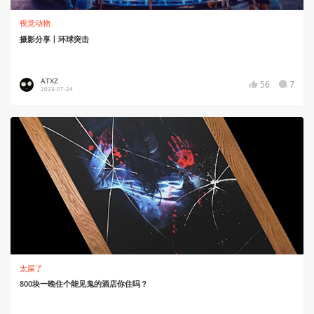
视觉动物
摄影分享丨环球突击
ATXZ
56
7
2023-07-24
太屎了
800块一晚住个能见鬼的酒店你住吗？