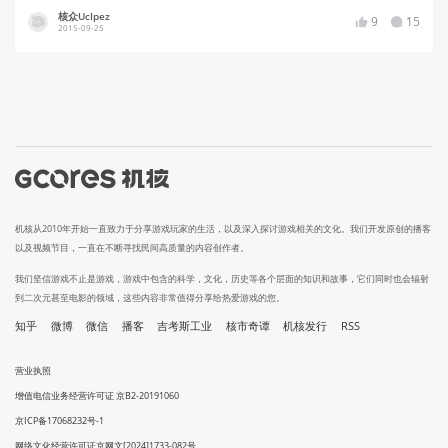
核众UcIpez
9
15
2015-09-25
机核从2010年开始一直致力于分享游戏玩家的生活，以及深入探讨游戏相关的文化。我们开发原创的播客
以及视频节目，一直在不断寻找民间高质量的内容创作者。
我们坚信游戏不止是游戏，游戏中包含的科学，文化，历史等各个层面的知识和故事，它们同时也会辐射
到二次元甚至电影的领域，这些内容非常值得分享给热爱游戏的您。
知乎
微博
微信
播客
吉考斯工业
核市奇谭
机核发行
RSS
营业执照
增值电信业务经营许可证 京B2-20191060
京ICP备17068232号-1
网络文化经营许可证京网文[2024]1733-082号