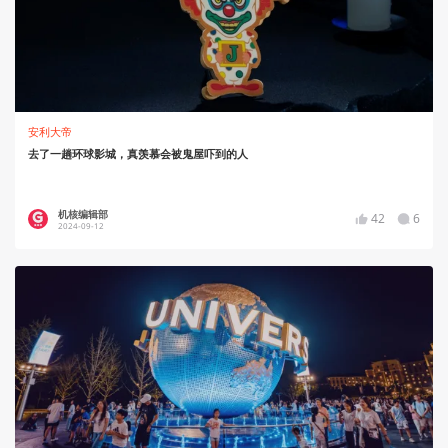
安利大帝
去了一趟环球影城，真羡慕会被鬼屋吓到的人
机核编辑部
42
6
2024-09-12