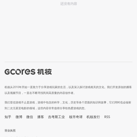
还没有内容
机核从2010年开始一直致力于分享游戏玩家的生活，以及深入探讨游戏相关的文化。我们开发原创的播客
以及视频节目，一直在不断寻找民间高质量的内容创作者。
我们坚信游戏不止是游戏，游戏中包含的科学，文化，历史等各个层面的知识和故事，它们同时也会辐射
到二次元甚至电影的领域，这些内容非常值得分享给热爱游戏的您。
知乎
微博
微信
播客
吉考斯工业
核市奇谭
机核发行
RSS
营业执照