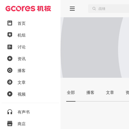
首页
机组
讨论
资讯
播客
文章
全部
播客
文章
视频
有声书
商店