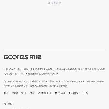
还没有内容
机核从2010年开始一直致力于分享游戏玩家的生活，以及深入探讨游戏相关的文化。我们开发原创的播客
以及视频节目，一直在不断寻找民间高质量的内容创作者。
我们坚信游戏不止是游戏，游戏中包含的科学，文化，历史等各个层面的知识和故事，它们同时也会辐射
到二次元甚至电影的领域，这些内容非常值得分享给热爱游戏的您。
知乎
微博
微信
播客
吉考斯工业
核市奇谭
机核发行
RSS
营业执照