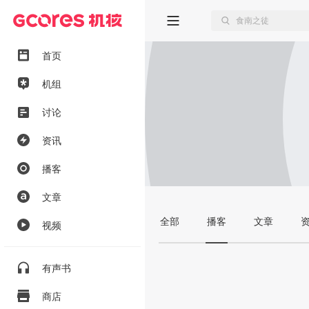
首页
机组
讨论
资讯
播客
文章
全部
播客
文章
视频
有声书
商店