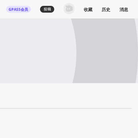
收藏
历史
消息
GPASS会员