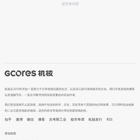
还没有内容
机核从2010年开始一直致力于分享游戏玩家的生活，以及深入探讨游戏相关的文化。我们开发原创的播客
以及视频节目，一直在不断寻找民间高质量的内容创作者。
我们坚信游戏不止是游戏，游戏中包含的科学，文化，历史等各个层面的知识和故事，它们同时也会辐射
到二次元甚至电影的领域，这些内容非常值得分享给热爱游戏的您。
知乎
微博
微信
播客
吉考斯工业
核市奇谭
机核发行
RSS
营业执照