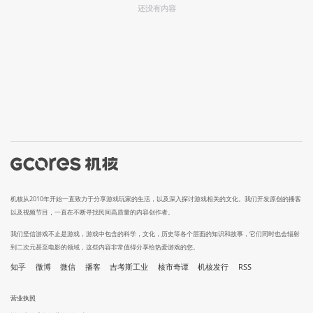
还没有内容
机核从2010年开始一直致力于分享游戏玩家的生活，以及深入探讨游戏相关的文化。我们开发原创的播客
以及视频节目，一直在不断寻找民间高质量的内容创作者。
我们坚信游戏不止是游戏，游戏中包含的科学，文化，历史等各个层面的知识和故事，它们同时也会辐射
到二次元甚至电影的领域，这些内容非常值得分享给热爱游戏的您。
知乎
微博
微信
播客
吉考斯工业
核市奇谭
机核发行
RSS
营业执照