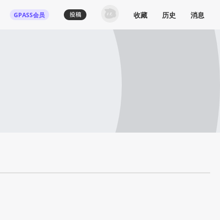
收藏
历史
消息
GPASS会员