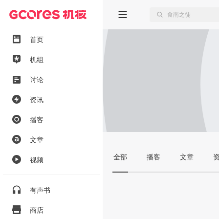
首页
机组
讨论
资讯
播客
文章
全部
播客
文章
视频
有声书
商店