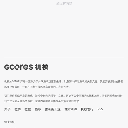
还没有内容
机核从2010年开始一直致力于分享游戏玩家的生活，以及深入探讨游戏相关的文化。我们开发原创的播客
以及视频节目，一直在不断寻找民间高质量的内容创作者。
我们坚信游戏不止是游戏，游戏中包含的科学，文化，历史等各个层面的知识和故事，它们同时也会辐射
到二次元甚至电影的领域，这些内容非常值得分享给热爱游戏的您。
知乎
微博
微信
播客
吉考斯工业
核市奇谭
机核发行
RSS
营业执照