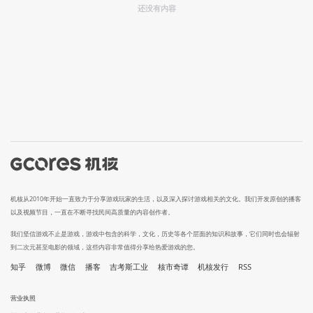
还没有内容
机核从2010年开始一直致力于分享游戏玩家的生活，以及深入探讨游戏相关的文化。我们开发原创的播客
以及视频节目，一直在不断寻找民间高质量的内容创作者。
我们坚信游戏不止是游戏，游戏中包含的科学，文化，历史等各个层面的知识和故事，它们同时也会辐射
到二次元甚至电影的领域，这些内容非常值得分享给热爱游戏的您。
知乎
微博
微信
播客
吉考斯工业
核市奇谭
机核发行
RSS
营业执照