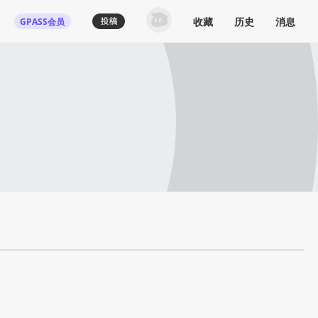
收藏
历史
消息
GPASS会员