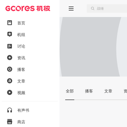
首页
机组
讨论
资讯
播客
文章
全部
播客
文章
视频
有声书
商店