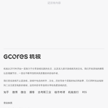
还没有内容
机核从2010年开始一直致力于分享游戏玩家的生活，以及深入探讨游戏相关的文化。我们开发原创的播客
以及视频节目，一直在不断寻找民间高质量的内容创作者。
我们坚信游戏不止是游戏，游戏中包含的科学，文化，历史等各个层面的知识和故事，它们同时也会辐射
到二次元甚至电影的领域，这些内容非常值得分享给热爱游戏的您。
知乎
微博
微信
播客
吉考斯工业
核市奇谭
机核发行
RSS
营业执照