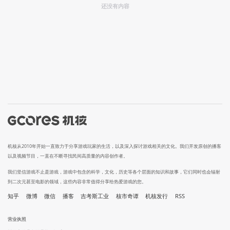
还没有内容
机核从2010年开始一直致力于分享游戏玩家的生活，以及深入探讨游戏相关的文化。我们开发原创的播客
以及视频节目，一直在不断寻找民间高质量的内容创作者。
我们坚信游戏不止是游戏，游戏中包含的科学，文化，历史等各个层面的知识和故事，它们同时也会辐射
到二次元甚至电影的领域，这些内容非常值得分享给热爱游戏的您。
知乎
微博
微信
播客
吉考斯工业
核市奇谭
机核发行
RSS
营业执照