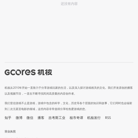
还没有内容
机核从2010年开始一直致力于分享游戏玩家的生活，以及深入探讨游戏相关的文化。我们开发原创的播客
以及视频节目，一直在不断寻找民间高质量的内容创作者。
我们坚信游戏不止是游戏，游戏中包含的科学，文化，历史等各个层面的知识和故事，它们同时也会辐射
到二次元甚至电影的领域，这些内容非常值得分享给热爱游戏的您。
知乎
微博
微信
播客
吉考斯工业
核市奇谭
机核发行
RSS
营业执照