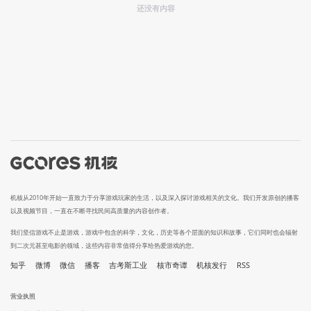
还没有内容
机核从2010年开始一直致力于分享游戏玩家的生活，以及深入探讨游戏相关的文化。我们开发原创的播客
以及视频节目，一直在不断寻找民间高质量的内容创作者。
我们坚信游戏不止是游戏，游戏中包含的科学，文化，历史等各个层面的知识和故事，它们同时也会辐射
到二次元甚至电影的领域，这些内容非常值得分享给热爱游戏的您。
知乎
微博
微信
播客
吉考斯工业
核市奇谭
机核发行
RSS
营业执照